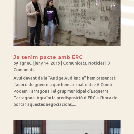
Ja tenim pacte amb ERC
by
TgneC
|
juny 14, 2019
|
Comunicats
,
Noticies
| 0
Comments
Avui davant de la “Antiga Audiència” hem presentat
l’acord de govern a què hem arribat entre A Comú
Podem Tarragona i el grup municipal d’Esquerra
Tarragona. Agraïm la predisposició d’ERC a l’hora de
portar aquestes negociacions,...