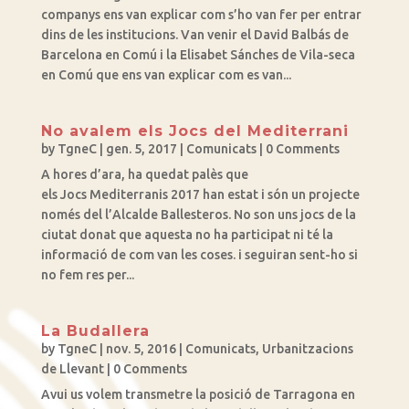
companys ens van explicar com s’ho van fer per entrar
dins de les institucions. Van venir el David Balbás de
Barcelona en Comú i la Elisabet Sánches de Vila-seca
en Comú que ens van explicar com es van...
No avalem els Jocs del Mediterrani
by
TgneC
|
gen. 5, 2017
|
Comunicats
| 0 Comments
A hores d’ara, ha quedat palès que
els Jocs Mediterranis 2017 han estat i són un projecte
només del l’Alcalde Ballesteros. No son uns jocs de la
ciutat donat que aquesta no ha participat ni té la
informació de com van les coses. i seguiran sent-ho si
no fem res per...
La Budallera
by
TgneC
|
nov. 5, 2016
|
Comunicats
,
Urbanitzacions
de Llevant
| 0 Comments
Avui us volem transmetre la posició de Tarragona en