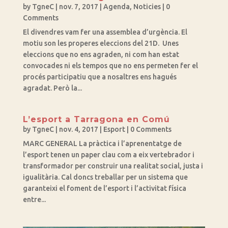
by
TgneC
|
nov. 7, 2017
|
Agenda
,
Noticies
| 0
Comments
El divendres vam fer una assemblea d’urgència. El
motiu son les properes eleccions del 21D. Unes
eleccions que no ens agraden, ni com han estat
convocades ni els tempos que no ens permeten fer el
procés participatiu que a nosaltres ens hagués
agradat. Però la...
L’esport a Tarragona en Comú
by
TgneC
|
nov. 4, 2017
|
Esport
| 0 Comments
MARC GENERAL La pràctica i l’aprenentatge de
l’esport tenen un paper clau com a eix vertebrador i
transformador per construir una realitat social, justa i
igualitària. Cal doncs treballar per un sistema que
garanteixi el foment de l’esport i l’activitat física
entre...