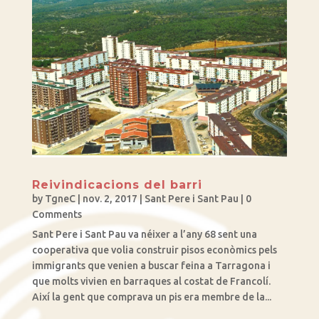
Reivindicacions del barri
by
TgneC
|
nov. 2, 2017
|
Sant Pere i Sant Pau
| 0
Comments
Sant Pere i Sant Pau va néixer a l’any 68 sent una
cooperativa que volia construir pisos econòmics pels
immigrants que venien a buscar feina a Tarragona i
que molts vivien en barraques al costat de Francolí.
Així la gent que comprava un pis era membre de la...