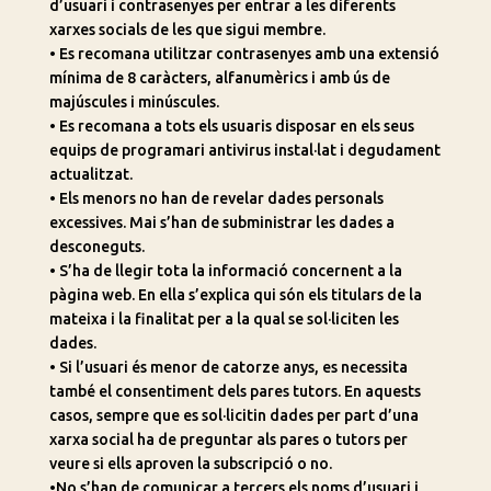
d’usuari i contrasenyes per entrar a les diferents
xarxes socials de les que sigui membre.
• Es recomana utilitzar contrasenyes amb una extensió
mínima de 8 caràcters, alfanumèrics i amb ús de
majúscules i minúscules.
• Es recomana a tots els usuaris disposar en els seus
equips de programari antivirus instal·lat i degudament
actualitzat.
• Els menors no han de revelar dades personals
excessives. Mai s’han de subministrar les dades a
desconeguts.
• S’ha de llegir tota la informació concernent a la
pàgina web. En ella s’explica qui són els titulars de la
mateixa i la finalitat per a la qual se sol·liciten les
dades.
• Si l’usuari és menor de catorze anys, es necessita
també el consentiment dels pares tutors. En aquests
casos, sempre que es sol·licitin dades per part d’una
xarxa social ha de preguntar als pares o tutors per
veure si ells aproven la subscripció o no.
•No s’han de comunicar a tercers els noms d’usuari i