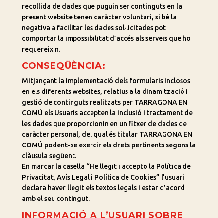
recollida de dades que puguin ser continguts en la
present website tenen caràcter voluntari, si bé la
negativa a facilitar les dades sol·licitades pot
comportar la impossibilitat d’accés als serveis que ho
requereixin.
CONSEQÜÈNCIA:
Mitjançant la implementació dels formularis inclosos
en els diferents websites, relatius a la dinamització i
gestió de continguts realitzats per TARRAGONA EN
COMÚ els Usuaris accepten la inclusió i tractament de
les dades que proporcionin en un fitxer de dades de
caràcter personal, del qual és titular TARRAGONA EN
COMÚ podent-se exercir els drets pertinents segons la
clàusula següent.
En marcar la casella “He llegit i accepto la Política de
Privacitat, Avís Legal i Política de Cookies” l’usuari
declara haver llegit els textos legals i estar d’acord
amb el seu contingut.
INFORMACIÓ A L’USUARI SOBRE