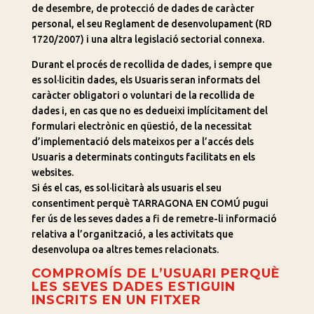
de desembre, de protecció de dades de caràcter
personal, el seu Reglament de desenvolupament (RD
1720/2007) i una altra legislació sectorial connexa.
Durant el procés de recollida de dades, i sempre que
es sol·licitin dades, els Usuaris seran informats del
caràcter obligatori o voluntari de la recollida de
dades i, en cas que no es dedueixi implícitament del
formulari electrònic en qüestió, de la necessitat
d’implementació dels mateixos per a l’accés dels
Usuaris a determinats continguts facilitats en els
websites.
Si és el cas, es sol·licitarà als usuaris el seu
consentiment perquè TARRAGONA EN COMÚ pugui
fer ús de les seves dades a fi de remetre-li informació
relativa a l’organització, a les activitats que
desenvolupa oa altres temes relacionats.
COMPROMÍS DE L’USUARI PERQUÈ
LES SEVES DADES ESTIGUIN
INSCRITS EN UN FITXER