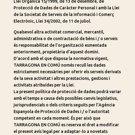
Llei Orgànica 15/1999, de 13 de desembre, de
Protecció de Dades de Caràcter Personal i amb la Llei
de la Societat de Serveis de la Informació i Comerç
Electrònic, Llei 34/2002, de 11 de juliol.
Qualsevol altra activitat comercial, mercantil,
administrativa o de contractació de béns i / o serveis
és responsabilitat de l’organització esmentada
anteriorment, propietària d’aquest domini.
D’acord amb el que disposa la normativa vigent,
TARRAGONA EN COMÚ només recull les dades
estrictament necessàries per oferir els serveis derivats
de la seva activitat i altres prestacions, gestions i
activitats atribuïdes per la Llei.
La present política de protecció de dades podrà variar
amb el temps a causa dels possibles canvis legislatius,
jurisprudencials o dels criteris seguits per l’Agència
Espanyola de Protecció de Dades i / o l’autoritat
competent en cada moment. És per això que
TARRAGONA EN COMÚ es reserva el dret a modificar
el present avís legal per a adaptar-lo a novetats