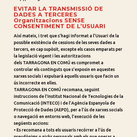
EVITAR LA TRANSMISSIÓ DE
DADES A TERCERES
Organitzacions SENSE
CONSENTIMENT DE L’USUARI
Així mateix, i tret que s’hagi informat a l’Usuari de la
possible existència de cessions de les seves dades a
tercers, en cap supòsit, excepte els casos emparats per
la legislació vigent i les autoritzacions
dels TARRAGONA EN COMÚ es compromet a
controlar els continguts que s’exposin en aquestes
xarxes socials i expulsarà aquells usuaris que facin un
ús incorrecte en elles.
TARRAGONA EN COMÚ recomana, seguint
instruccions de l’Institut Nacional de Tecnologies de la
Comunicació (INTECO) i de l’Agència Espanyola de
Protecció de Dades (AEPD), per a l’ús de xarxes socials
o navegació en entorns web, l’execució de les
següents accions:
• Es recomana a tots els usuaris recórrer a l’ús de
pseudònims o nicks personals amb els que operar a