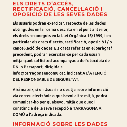
ELS DRETS D’ACCÉS,
RECTIFICACIÓ, CANCEL·LACIÓ I
OPOSICIÓ DE LES SEVES DADES
Els usuaris podran exercitar, respecte de les dades
obtingudes en la forma descrita en el punt anterior,
els drets reconeguts en la Llei Orgànica 15/1999, i en
particular els drets d’accés, rectificació, oposició i / o
cancel·lació de dades. Els drets referits en el paràgraf
precedent, podran exercitar-se per cada usuari
mitjançant sol·licitud acompanyada de fotocòpia de
DNI o Passaport, dirigida a
info@tarragonaencomu.cat. incicant A L’ATENCIÓ
DEL RESPONSABLE DE SEGURETAT.
Així mateix, si un Usuari no desitja rebre informació
via correu electrònic o qualsevol altre mitjà, podrà
comunicar-ho per qualsevol mitjà que quedi
constància de la seva recepció a TARRAGONA A
COMÚ a l’adreça indicada.
INFORMACIÓ SOBRE LES DADES