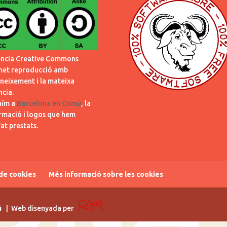
encia Creative Commons
et reproducció amb
neixement i la mateixa
ncia.
aïm a
Barcelona en Comú
, la
rmació i logos que hem
at prestats.
 de cookies
Més informació sobre les cookies
ú
| Web disenyada per