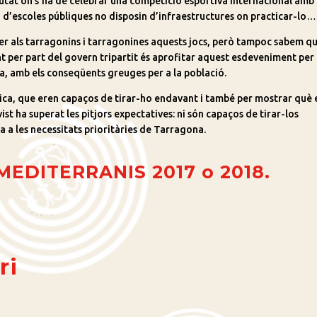
iutat on s’ha de celebrar una competició esportiva internacional amb 
a d’escoles públiques no disposin d’infraestructures on practicar-lo…
 als tarragonins i tarragonines aquests jocs, però tampoc sabem qu
ant per part del govern tripartit és aprofitar aquest esdeveniment per
ica, amb els conseqüents greuges per a la població.
ica, que eren capaços de tirar-ho endavant i també per mostrar què 
t ha superat les pitjors expectatives: ni són capaços de tirar-los
a a les necessitats prioritàries de Tarragona.
MEDITERRANIS 2017 o 2018.
ri