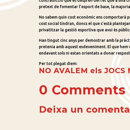
contradicció que es desprèn del fet que a una c
pretext de fomentar l’esport de base, la majori
No sabem quin cost econòmic ens comportarà per
cost social tindran, doncs el que s’està plantej
privatitzar la gestió esportiva que avui és públ
Han tingut cinc anys per demostrar amb la pràct
pretenia amb aquest esdeveniment. El que hem vis
endavant sols ni estan orientats a donar respost
Per tot plegat diem:
NO AVALEM els JOCS 
0 Comments
Deixa un comenta