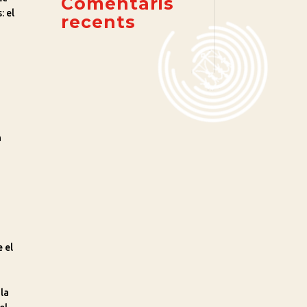
Comentaris
: el
recents
n
e el
 la