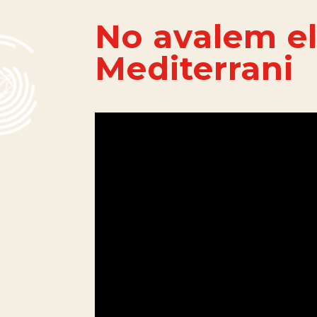
No avalem el
Mediterrani