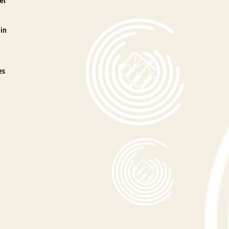
el
in
es