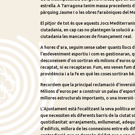
estrella. A Tarragona tenim massa precedents d
pàrquing Jaume I o les obres faraòniques del Mer
El pitjor de tot és que aquests Jocs Mediterranis
ciutadania, en cap cas no plantegen la solució a
ciutadania les mancances de finançament real.
A hores d’ara, seguim sense saber quants llocs 
l’esdeveniment esportiu i com es gestionaran, qu
desconeixem d’on sortiran els milions d’euros qu
recaptat, ni es recaptaran. Fum, ens venen fum d’
providència i a la fe en què les coses sortiran bé.
Recordem que la principal reclamació d’inversió
Milions d’euros per a construir un palau d’espor
millores estructurals importants, o una inversió 
L’Ajuntament està focalitzant la seva política e
que necessiten els diferents barris de la ciutat 
quotidianitat: arranjaments, enllumenat, adequa
d’edificis, millora de les connexions entre els d