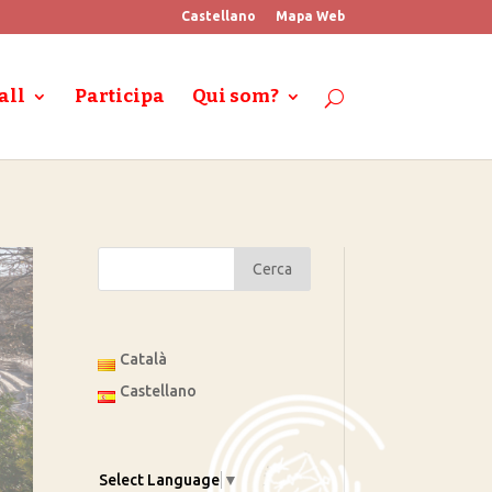
Castellano
Mapa Web
all
Participa
Qui som?
Català
Castellano
Select Language
▼