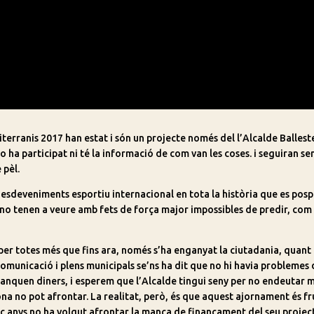
terranis 2017 han estat i són un projecte només del l’Alcalde Ballest
 ha participat ni té la informació de com van les coses. i seguiran se
 pèl.
 esdeveniments esportiu internacional en tota la història que es pos
no tenen a veure amb fets de força major impossibles de predir, com
er totes més que fins ara, només s’ha enganyat la ciutadania, quant
omunicació i plens municipals se’ns ha dit que no hi havia problemes
anquen diners, i esperem que l’Alcalde tingui seny per no endeutar 
gona no pot afrontar. La realitat, però, és que aquest ajornament és fr
nc anys no ha volgut afrontar la manca de finançament del seu projec