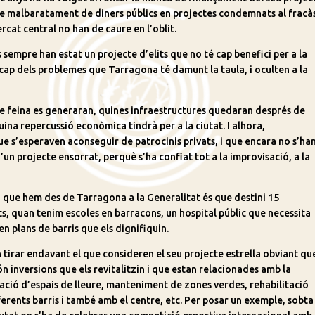
e malbaratament de diners públics en projectes condemnats al fracàs
cat central no han de caure en l’oblit.
 sempre han estat un projecte d’elits que no té cap benefici per a la
 cap dels problemes que Tarragona té damunt la taula, i oculten a la
de feina es generaran, quines infraestructures quedaran després de
ina repercussió econòmica tindrà per a la ciutat. I alhora,
e s’esperaven aconseguir de patrocinis privats, i que encara no s’ha
un projecte ensorrat, perquè s’ha confiat tot a la improvisació, a la
 que hem des de Tarragona a la Generalitat és que destini 15
ts, quan tenim escoles en barracons, un hospital públic que necessita
en plans de barris que els dignifiquin.
n tirar endavant el que consideren el seu projecte estrella obviant qu
són inversions que els revitalitzin i que estan relacionades amb la
ció d’espais de lleure, manteniment de zones verdes, rehabilitació
iferents barris i també amb el centre, etc. Per posar un exemple, sobta