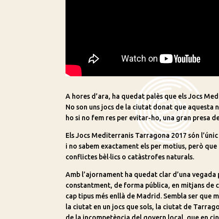
A hores d’ara, ha quedat palès que els Jocs Medi
No son uns jocs de la ciutat donat que aquesta no
ho si no fem res per evitar-ho, una gran presa de
Els Jocs Mediterranis Tarragona 2017 són l’únic
i no sabem exactament els per motius, però que 
conflictes bèl·lics o catàstrofes naturals.
Amb l’ajornament ha quedat clar d’una vegada p
constantment, de forma pública, en mitjans de c
cap tipus més enllà de Madrid. Sembla ser que m
la ciutat en un jocs que sols, la ciutat de Tarra
de la incompetència del govern local, que en ci