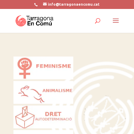
info@tarragonaencomu.cat