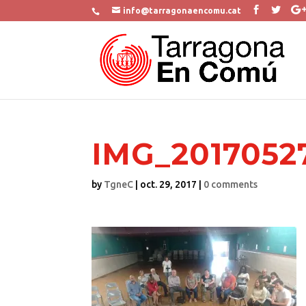
info@tarragonaencomu.cat
IMG_20170527
by
TgneC
|
oct. 29, 2017
|
0 comments