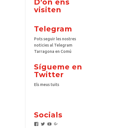
D’on ens
visiten
Telegram
Pots seguir les nostres
noticies al Telegram
Tarragona en Comú
Sígueme en
Twitter
Els meus tuits
Socials
F
T
Y
G