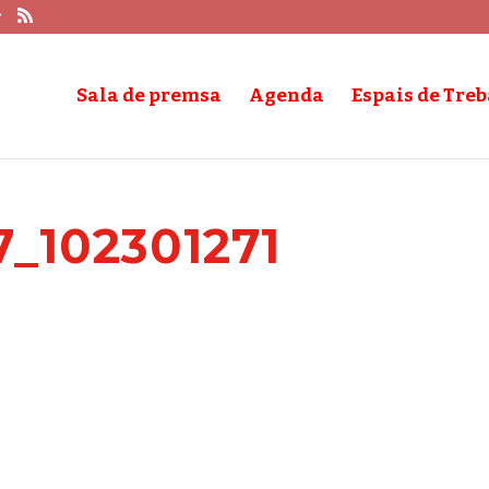
Sala de premsa
Agenda
Espais de Treb
_102301271