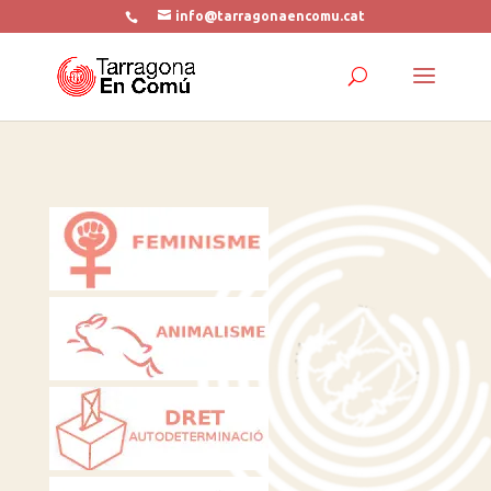
info@tarragonaencomu.cat