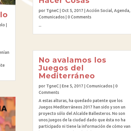
Hacer Cosas
por
TgneC
|
Oct 5, 2017
|
Acción Social
,
Agenda
,
lo
Comunicados
| 0 Comments
blo
|
...
enían
No avalamos los
nte
Juegos del
Mediterráneo
por
TgneC
|
Ene 5, 2017
|
Comunicados
| 0
Comments
A estas alturas, ha quedado patente que los
Juegos Mediterráneos 2017 han sido y son un
proyecto sólo del Alcalde Ballesteros. No son
unos juegos de la ciudad dado que ésta no ha
participado ni tiene la información de cómo van