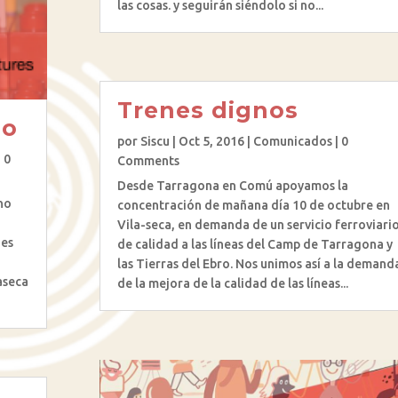
las cosas. y seguirán siéndolo si no...
Trenes dignos
no
por
Siscu
|
Oct 5, 2016
|
Comunicados
| 0
| 0
Comments
Desde Tarragona en Comú apoyamos la
no
concentración de mañana día 10 de octubre en
Vila-seca, en demanda de un servicio ferroviari
nes
de calidad a las líneas del Camp de Tarragona y
las Tierras del Ebro. Nos unimos así a la demand
aseca
de la mejora de la calidad de las líneas...