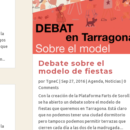
 la
gos
rque
...
Debate sobre el
modelo de fiestas
por
TgneC
|
Sep 27, 2016
|
Agenda
,
Noticias
| 0
Comments
l
Con la creación de la Plataforma Farts de Soroll
se ha abierto un debate sobre el modelo de
fiestas que queremos en Tarragona. Está claro
que no podemos tener una ciudad dormitorio
pero tampoco podemos permitir terrazas que
la
cierren cada día a las dos de la madrugada....