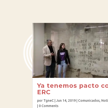
Ya tenemos pacto c
ERC
por
TgneC
|
Jun 14, 2019
|
Comunicados
,
Noti
| 0 Comments