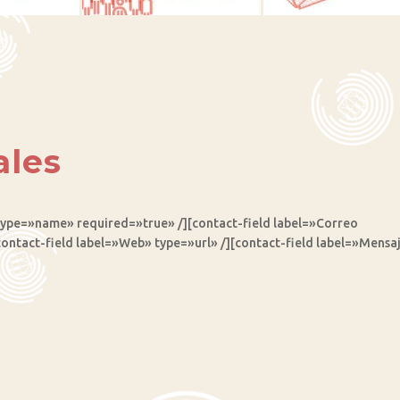
ales
type=»name» required=»true» /][contact-field label=»Correo
contact-field label=»Web» type=»url» /][contact-field label=»Mensa