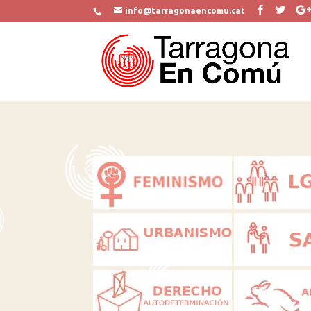
info@tarragonaencomu.cat