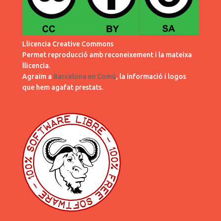
d
o
o
w
w
)
)
Llicencia Creative Commons
Permet reproducció amb reconeixement i la mateixa
llicencia.
Agraïm a
Barcelona en Comú
, la informació i logos
que hem agafat prestats.