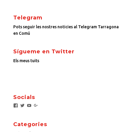
Telegram
Pots seguir les nostres noticies al Telegram Tarragona
en Comú
Sígueme en Twitter
Els meus tuits
Socials
F
T
Y
G
a
w
o
o
c
i
u
o
e
t
T
g
Categories
b
t
u
l
o
e
b
e