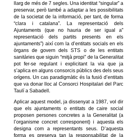
llarg de més de 7 segles. Una identitat “singular” a
preservar, però també a adaptar a les possibilitats
de la societat de la informació, per tant, de forma
“clara i catalana”. La representació dels
Ajuntaments (que no hauria de ser igual a”
representació dels partits presents en els
ajuntaments”) així com la d’entitats socials en els
òrgans de govern dels STS o de les entitats
sanitàries que siguin “mitjà propi” de la Generalitat
pot fer-se regulant i explicitant la via que ja
s’aplica en alguns consorcis públics des dels seus
orígens. Un cas paradigmàtic és la fusió d’entitats
que va donar lloc al Consorci Hospitalari del Parc
Taulí a Sabadell.
Aplicar aquest model, ja dissenyat a 1987, vol dir
que els ajuntaments o entitats de caire social
proposen persones concretes a la Generalitat (a
l’organisme concret corresponent) i aquesta els
designa com a representants seus. D’aquesta
forma es preserva tan la responsabilitat de la