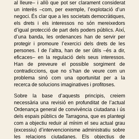
al lleure– i allò que pot ser clarament considerat
un interès –com, per exemple, l’explotació d’un
negoci. És clar que a les societats democràtiques,
els drets i els interessos no són mereixedors
d’igual protecció de part dels poders públics. Així,
d’una banda, les ordenances han de servir per
protegir i promoure l’exercici dels drets de les
persones. I de l’altra, han de ser útils –és a dir,
eficaces– en la regulació dels seus interessos.
Han de preveure el possible sorgiment de
contradiccions, que no s’han de veure com un
problema sinó com una oportunitat per a la
recerca de solucions imaginatives i profitoses.
Sobre la base d’aquests principis, creiem
necessària una revisió en profunditat de l’actual
Ordenança general de convivència ciutadana i ús
dels espais públics de Tarragona, que es plantegi
com a objectiu reduir al mínim el seu actual grau
(excessiu) d’intervencionisme administratiu sobre
les relacions ciutadanes. Els objectius de