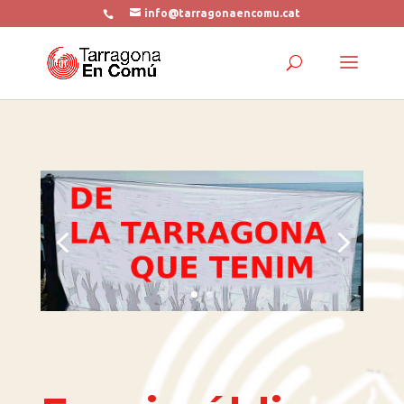
info@tarragonaencomu.cat