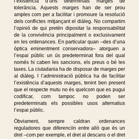
l’existència d’uns determinats marges de
tolerància. Aquests marges han de ser prou
amples com per a facilitar i promoure la resolució
dels conflictes mitjançant el diàleg. No compartim
l’opinió de qui pretén dipositar la responsabilitat
de la convivència principalment o exclusivament
en les ordenances. En particular quan –des d’una
òptica eminentment conservadora– atorguen a
l’espai públic un ús predeterminat fora del qual
només hi caben les sancions, els preus o bé les
taxes. La ciutadania ha de disposar de marges per
al diàleg. I l’administració pública ha de facilitar
l’existència d’aquests marges, tenint ben present
que el respecte mutu no és quelcom que es pugui
codificar, com tampoc no poden ser
predeterminats els possibles usos alternatius
l’espai públic.
Òbviament, sempre caldran ordenances
reguladores que diferenciïn entre allò que és un
dret –com per exemple, el dret al descans o el dret